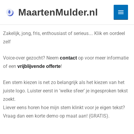
Ga
VOICE-OVER GEZOCHT ?
Hoof
MaartenMulder.nl
naar
Maarten Mulder is de stem voor jouw productie!
de
inhoud
Zakelijk, jong, fris, enthousiast of serieus…. Klik en oordeel
zelf
Voice-over gezocht? Neem
op voor meer informatie
contact
of een
!
vrijblijvende offerte
Een stem kiezen is net zo belangrijk als het kiezen van het
juiste logo. Luister eerst in ‘welke sfeer’ je ingesproken tekst
zoekt.
Liever eens horen hoe mijn stem klinkt voor je eigen tekst?
Vraag dan een korte demo op maat aan! (GRATIS).