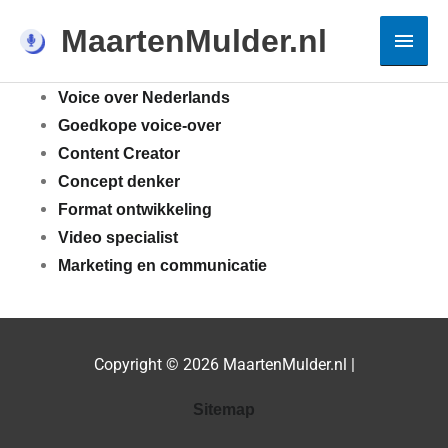
Ga
voice over gezocht
Hoof
MaartenMulder.nl
naar
Voice-over Tarieven
de
Voice-over Twents – Man
inhoud
Voice over Nederlands
Goedkope voice-over
Content Creator
Concept denker
Format ontwikkeling
Video specialist
Marketing en communicatie
Copyright © 2026
MaartenMulder.nl
|
Sitemap